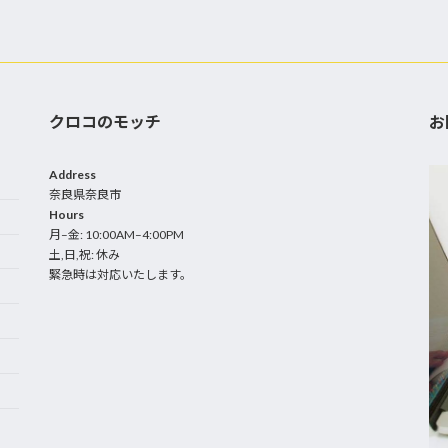
クロコのモッチ
お
Address
奈良県奈良市
Hours
月–金: 10:00AM–4:00PM
土,日,祝: 休み
緊急時は対応いたします。