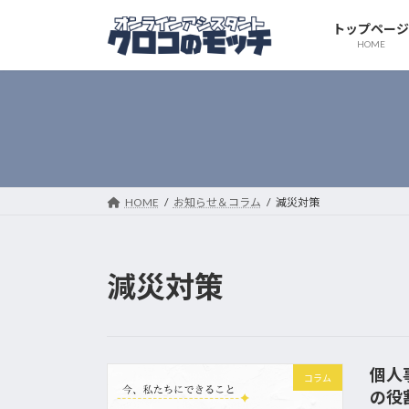
コ
ナ
トップページ
ン
ビ
HOME
テ
ゲ
ン
ー
ツ
シ
へ
ョ
ス
ン
キ
に
ッ
移
HOME
お知らせ＆コラム
減災対策
プ
動
減災対策
個人
コラム
の役